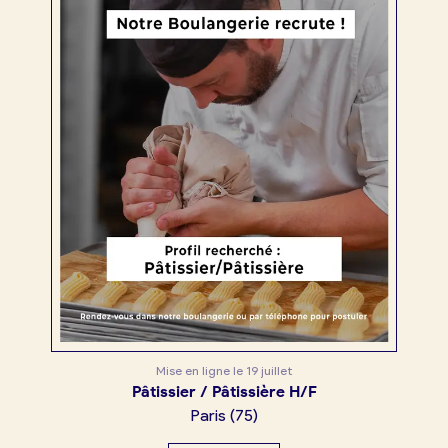
Mise en ligne le
19 juillet
Pâtissier / Pâtissière H/F
Paris
(
75
)