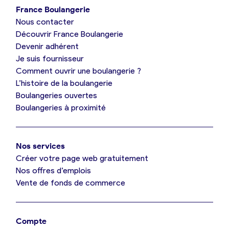
France Boulangerie
Nous contacter
Je suis boulanger
Découvrir France Boulangerie
Devenir adhérent
Je découvre France Boulangerie
Je suis fournisseur
Comment ouvrir une boulangerie ?
L’histoire de la boulangerie
Mes tarifs
Boulangeries ouvertes
Boulangeries à proximité
Mon comparatif gratuit
Nos services
Je référence ma boulangerie (gratuit)
Créer votre page web gratuitement
Nos offres d’emplois
Vente de fonds de commerce
Offres d’emploi
Offres de fonds de commerce
Compte