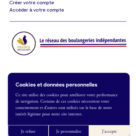
Créer votre compte
Je suis fournisseur
Accéder à votre compte
Actualités
Je crée mon compte
Connexion
Contact
Cookies et données personnelles
Je souhaite être recontacté
Ce site utilise des cookies pour améliorer votre performance
de navigation. Certains de ces cookies nécessitent votre
France Boulangerie
consentement et d’autres sont utilisés sur la base de notre
1 rue Alexandre Fleming
intérêt légitime pour notre site internet.
49100 Angers
Mentions légales
09 86 23 49 09
Politique de confidentialité
Je refuse
Je personnalise
J'accepte
CGU