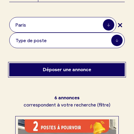
Boulangerie
Je référence
+
ma
Paris
boulangerie
Type de poste
Je crée mon compte
Connexion
Déposer une annonce
6 annonces
correspondent à votre recherche (filtre)