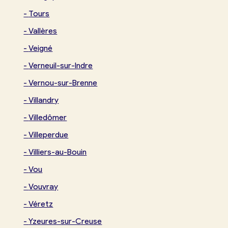
-
Tours
-
Vallères
-
Veigné
-
Verneuil-sur-Indre
-
Vernou-sur-Brenne
-
Villandry
-
Villedômer
-
Villeperdue
-
Villiers-au-Bouin
-
Vou
-
Vouvray
-
Véretz
-
Yzeures-sur-Creuse