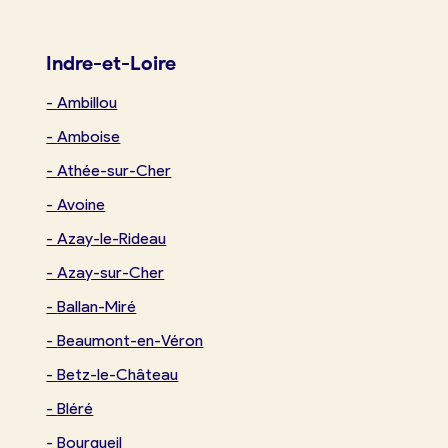
Indre-et-Loire
-
Ambillou
-
Amboise
-
Athée-sur-Cher
-
Avoine
-
Azay-le-Rideau
-
Azay-sur-Cher
-
Ballan-Miré
-
Beaumont-en-Véron
-
Betz-le-Château
-
Bléré
-
Bourgueil