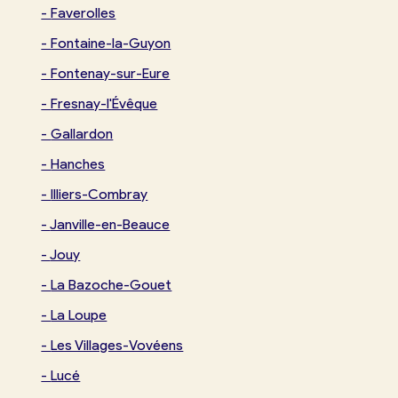
-
Faverolles
-
Fontaine-la-Guyon
-
Fontenay-sur-Eure
-
Fresnay-l'Évêque
-
Gallardon
-
Hanches
-
Illiers-Combray
-
Janville-en-Beauce
-
Jouy
-
La Bazoche-Gouet
-
La Loupe
-
Les Villages-Vovéens
-
Lucé