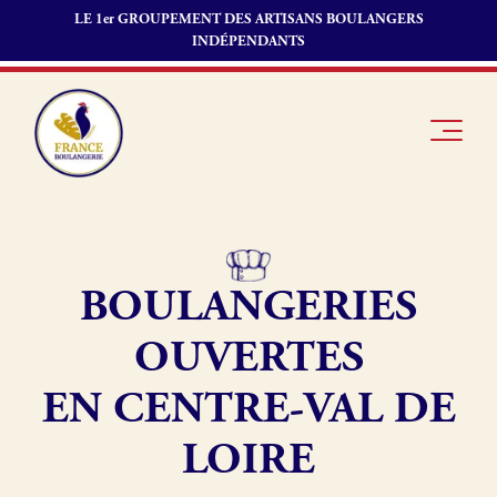
LE 1er GROUPEMENT DES ARTISANS BOULANGERS
INDÉPENDANTS
BOULANGERIES
Je suis
Offres
Je suis
boulanger
d’emploi
fournisseur
OUVERTES
Je découvre
Fonds de
France
commerce
EN CENTRE-VAL DE
Boulangerie
LOIRE
Pourquoi
adhérer à
Actualités
France