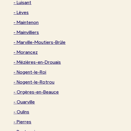
-
Luisant
-
Lèves
-
Maintenon
-
Mainvilliers
-
Marville-Moutiers-Brûle
-
Morancez
-
Mézières-en-Drouais
-
Nogent-le-Roi
-
Nogent-le-Rotrou
-
Orgères-en-Beauce
-
Ouarville
-
Oulins
-
Pierres