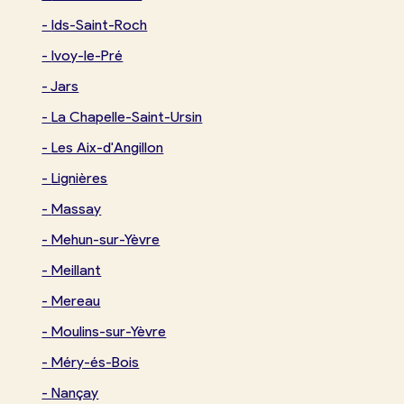
-
Ids-Saint-Roch
-
Ivoy-le-Pré
-
Jars
-
La Chapelle-Saint-Ursin
-
Les Aix-d'Angillon
-
Lignières
-
Massay
-
Mehun-sur-Yèvre
-
Meillant
-
Mereau
-
Moulins-sur-Yèvre
-
Méry-és-Bois
-
Nançay