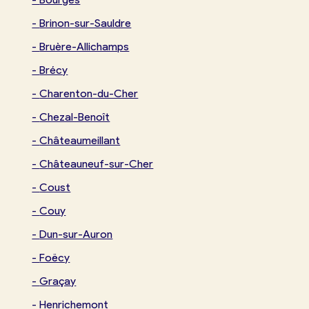
-
Brinon-sur-Sauldre
-
Bruère-Allichamps
-
Brécy
-
Charenton-du-Cher
-
Chezal-Benoît
-
Châteaumeillant
-
Châteauneuf-sur-Cher
-
Coust
-
Couy
-
Dun-sur-Auron
-
Foëcy
-
Graçay
-
Henrichemont