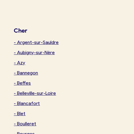
Boulangerie
Je référence
ma
boulangerie
Cher
-
Argent-sur-Sauldre
-
Aubigny-sur-Nère
-
Azy
Je crée mon compte
Connexion
-
Bannegon
-
Beffes
-
Belleville-sur-Loire
-
Blancafort
-
Blet
-
Boulleret
-
Bourges