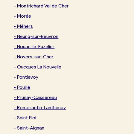
-
Montrichard Val de Cher
-
Morée
-
Méhers
-
Neung-sur-Beuvron
-
Nouan-le-Fuzelier
-
Noyers-sur-Cher
-
Oucques La Nouvelle
-
Pontlevoy
-
Pouillé
-
Prunay-Cassereau
-
Romorantin-Lanthenay
-
Saint Eloi
-
Saint-Aignan