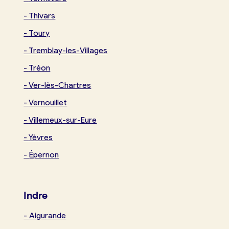
-
Thivars
-
Toury
-
Tremblay-les-Villages
-
Tréon
-
Ver-lès-Chartres
-
Vernouillet
-
Villemeux-sur-Eure
-
Yèvres
-
Épernon
Indre
-
Aigurande