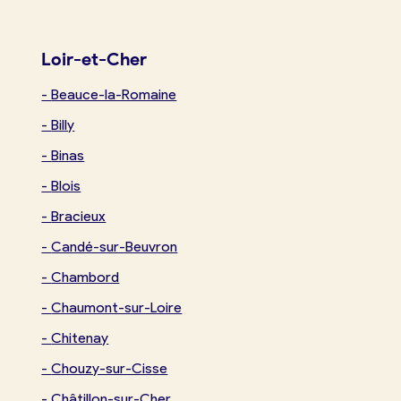
Loir-et-Cher
-
Beauce-la-Romaine
-
Billy
-
Binas
-
Blois
-
Bracieux
-
Candé-sur-Beuvron
-
Chambord
-
Chaumont-sur-Loire
-
Chitenay
-
Chouzy-sur-Cisse
-
Châtillon-sur-Cher