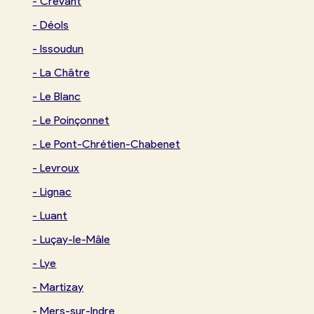
-
Crevant
-
Déols
-
Issoudun
-
La Châtre
-
Le Blanc
-
Le Poinçonnet
-
Le Pont-Chrétien-Chabenet
-
Levroux
-
Lignac
-
Luant
-
Luçay-le-Mâle
-
Lye
-
Martizay
-
Mers-sur-Indre