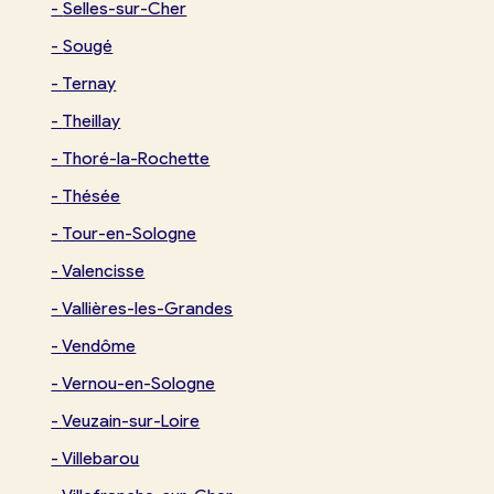
-
Selles-sur-Cher
-
Sougé
-
Ternay
-
Theillay
-
Thoré-la-Rochette
-
Thésée
-
Tour-en-Sologne
-
Valencisse
-
Vallières-les-Grandes
-
Vendôme
-
Vernou-en-Sologne
-
Veuzain-sur-Loire
Je trouve ma boulangerie
-
Villebarou