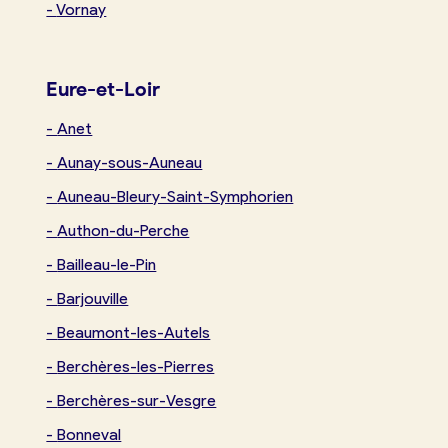
-
Vornay
Eure-et-Loir
-
Anet
-
Aunay-sous-Auneau
-
Auneau-Bleury-Saint-Symphorien
-
Authon-du-Perche
-
Bailleau-le-Pin
-
Barjouville
-
Beaumont-les-Autels
-
Berchères-les-Pierres
-
Berchères-sur-Vesgre
-
Bonneval