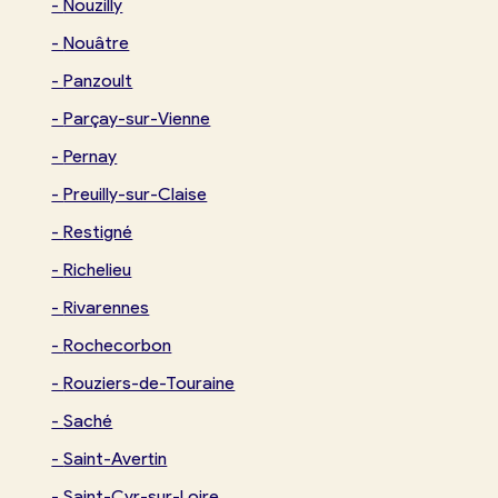
-
Nouzilly
-
Nouâtre
-
Panzoult
-
Parçay-sur-Vienne
-
Pernay
-
Preuilly-sur-Claise
-
Restigné
-
Richelieu
-
Rivarennes
-
Rochecorbon
-
Rouziers-de-Touraine
-
Saché
-
Saint-Avertin
-
Saint-Cyr-sur-Loire