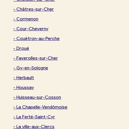
-
Châtres-sur-Cher
-
Cormenon
-
Cour-Cheverny
-
Couëtron-au-Perche
-
Droué
-
Faverolles-sur-Cher
-
Gy-en-Sologne
-
Herbault
-
Houssay
-
Huisseau-sur-Cosson
-
La Chapelle-Vendômoise
-
La Ferté-Saint-Cyr
-
La ville-aux-Clercs