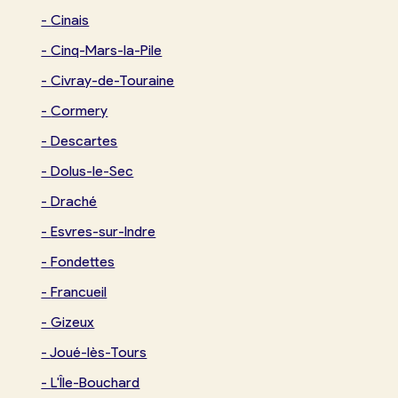
-
Cinais
-
Cinq-Mars-la-Pile
-
Civray-de-Touraine
-
Cormery
-
Descartes
-
Dolus-le-Sec
-
Draché
-
Esvres-sur-Indre
-
Fondettes
-
Francueil
-
Gizeux
-
Joué-lès-Tours
-
L'Île-Bouchard