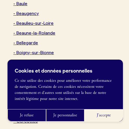
-
Baule
-
Beaugency
Actualités
-
Beaulieu-sur-Loire
-
Beaune-la-Rolande
Je crée mon compte
-
Bellegarde
Connexion
-
Boigny-sur-Bionne
-
Bonny-sur-Loire
Cookies et données personnelles
-
Bou
Ce site utilise des cookies pour améliorer votre performance
-
Boynes
de navigation. Certains de ces cookies nécessitent votre
France Boulangerie
-
Bray-Saint-Aignan
consentement et d’autres sont utilisés sur la base de notre
1 rue Alexandre Fleming
intérêt légitime pour notre site internet.
-
Briare
49100 Angers
09 86 23 49 09
-
Cepoy
Je refuse
Je personnalise
J'accepte
-
Cercottes