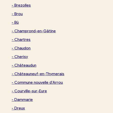
-
Brezolles
-
Brou
-
Bû
-
Champrond-en-Gâtine
-
Chartres
-
Chaudon
-
Cherisy
-
Châteaudun
-
Châteauneuf-en-Thymerais
-
Commune nouvelle d'Arrou
-
Courville-sur-Eure
-
Dammarie
-
Dreux