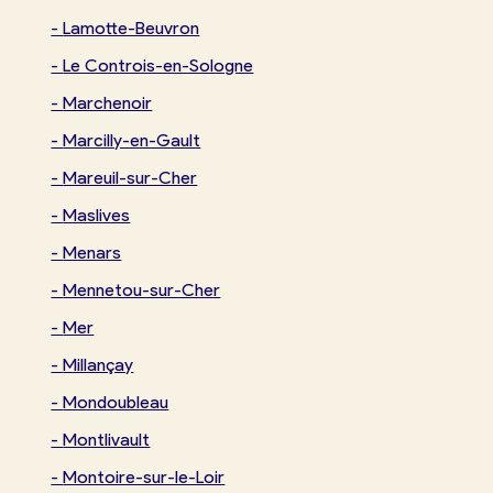
-
Lamotte-Beuvron
-
Le Controis-en-Sologne
-
Marchenoir
-
Marcilly-en-Gault
-
Mareuil-sur-Cher
-
Maslives
-
Menars
-
Mennetou-sur-Cher
-
Mer
-
Millançay
-
Mondoubleau
-
Montlivault
-
Montoire-sur-le-Loir